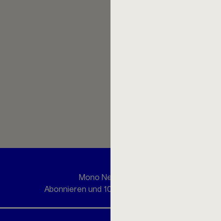
Proportionen prägen ihren Ch
Mit wenigen Handgriff
umgekehrt. Während beim Ker
Korpus sorgt, ergänzt ein pa
die Verwendung mit Wasser, o
kommt. So präsentiert sich 
schlanke Vase für einzelne B
Größen (15,5 cm und 26,5 cm) 
sowie einem Vasenhalter-Einsa
austauschen lassen.
Mono Newsletter
Abonnieren und 10 € Rabatt erhalten