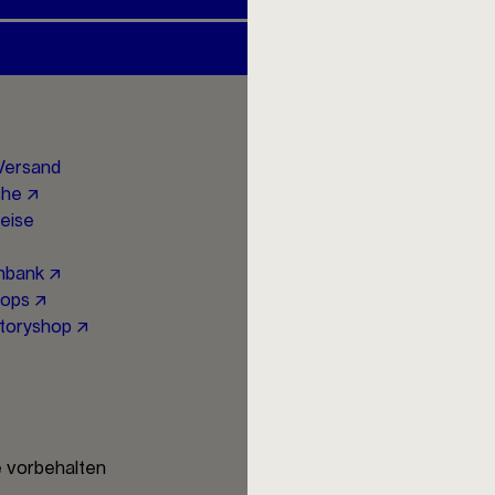
Social Media
Versand
Instagram ↗
che ↗
Facebook ↗
eise
YouTube ↗
Newsletter ↗
nbank ↗
hops ↗
toryshop ↗
Kostenloser Versand
e vorbehalten
nach Deutschland