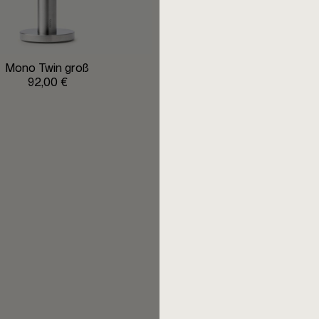
Mono Twin groß
Mono Twin Glaseinsatz klein (
92,00 €
15,00 €