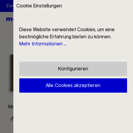
Cookie Einstellungen
Zum Newsletter anmelden und 10 € Rabatt erhalten
mono
EN
Warenkorb
Menü
Diese Website verwendet Cookies, um eine
bestmögliche Erfahrung bieten zu können.
Mehr Informationen ...
Konfigurieren
Alle Cookies akzeptieren
Mono Clip PB 0110 Olive
Mono Clip PB 0110 Navy
Green
Blue
(Nicht mehr verfügbar)
(Nicht mehr verfügbar)