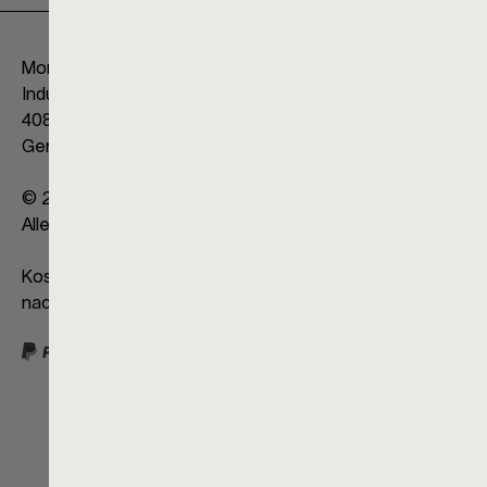
Mono GmbH
Industriestraße 5
40822 Mettmann
Germany
© 2026
Alle Rechte vorbehalten
Kostenloser Versand
nach Deutschland