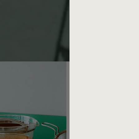
Abonnieren und 10 € Rabatt 
Mit dem Mono Newsletter erh
Informationen zu Events, exk
Aktionen und Neuigkeiten au
Manufaktur. Zusätzlich schen
Rabatt auf Ihren nächsten On