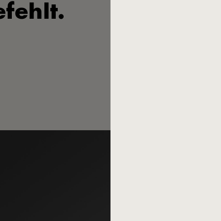
fehlt.
Deshalb haben wir es neu au
endlich weiter, aber für viel
Designer Peter Raacke hat g
damaligen Firmenchef Herber
begründet und auch das Best
es gut drei Jahrzehnte auf 
Braun, 47 Jahre jünger als R
Er hat den ursprünglichen Ent
Wiedereinführung neu interpr