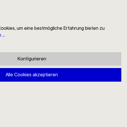
ookies, um eine bestmögliche Erfahrung bieten zu
...
EN
Suche
Händlersuche
Mein Konto
Warenkorb
Konfigurieren
Mono Ring 5tlg. rot
Alle Cookies akzeptieren
125,00 €
Preise inkl. MwSt. zzgl. Versandkosten
Sofort verfügbar, Lieferzeit: 1-3 Tage
In den Warenkorb