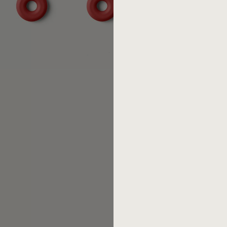
Diese 5-teilige Mono Ring Gar
Tafelmesser, Kaffeelöffel un
Designer:
Peter Raacke
, Mar
Erscheinungsjahr:
2018
Material:
Edelstahl 18/10
, mat
Artikelnummer: 52738
EAN: 4029999005304
Mono Ring ist der Popstar u
weltweit wurden weit über 1.