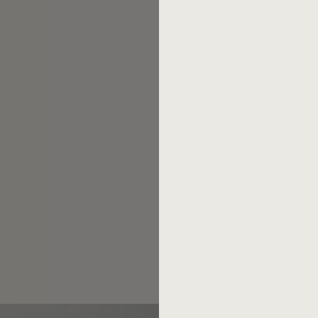
New York. Anfang der 1990er 
Ring zurück. Zusammen mit d
von Alt-Designer
Peter Raac
seit 2018 in fünf Farben wie
unverändert stark: ein Beste
mehr über die ganze Geschic
Die Oberteile von Mono
hergestellt. Die Messerkling
Schnitthaltigkeit sicherstellt.
lebensmittelecht, spülmaschin
Teile sind für die Reinigung 
Pflege von Mono Bestecken 
Sollten Sie sich unsiche
können Sie es Zuhause im tä
Entscheidung zu treffen. Me
hier
.