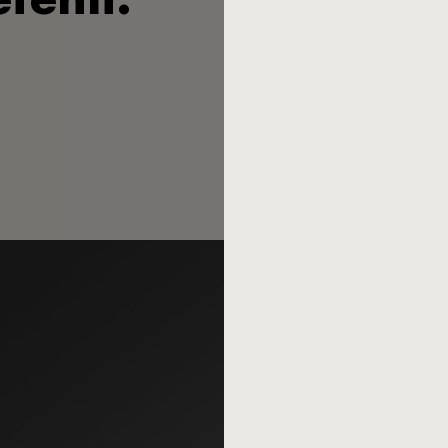
fehlt.
endlich weiter, aber für viel
Designer Peter Raacke hat g
damaligen Firmenchef Herber
begründet und auch das Best
es gut drei Jahrzehnte auf 
Braun, 47 Jahre jünger als R
Er hat den ursprünglichen Ent
Wiedereinführung neu interpr