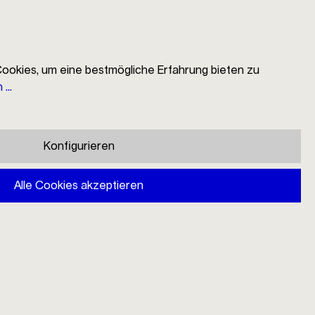
ookies, um eine bestmögliche Erfahrung bieten zu
...
EN
Suche
Händlersuche
Mein Konto
Warenkorb
Konfigurieren
Mono Ring Probierlöffel weiss
Alle Cookies akzeptieren
22,00 €
Preise inkl. MwSt. zzgl. Versandkosten
Nur noch wenige auf Lager,
Lieferzeit 1-3 Tage
In den Warenkorb