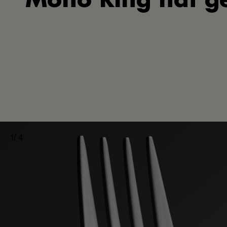
Mono Ring hat ge
1
/
4