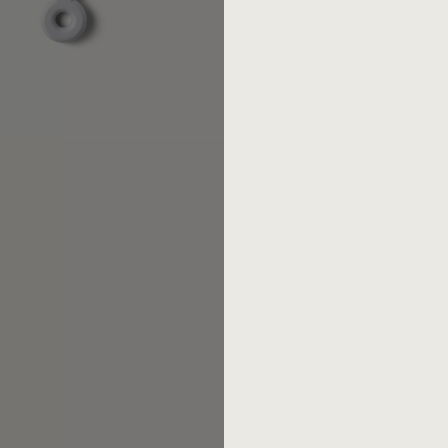
Designer:
Peter Raacke
, Mar
Erscheinungsjahr:
2018
Material:
Edelstahl 18/10
, mat
Länge: 14,5 cm
Artikelnummer: 5187
EAN: 4029999005199
Mono Ring ist der Popstar u
weltweit wurden weit über 1.
Mono Ring es sogar in den Ol