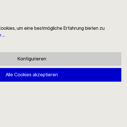
 Germany
ookies, um eine bestmögliche Erfahrung bieten zu
...
EN
Suche
Händlersuche
Mein Konto
Warenkorb
Konfigurieren
Alle Cookies akzeptieren