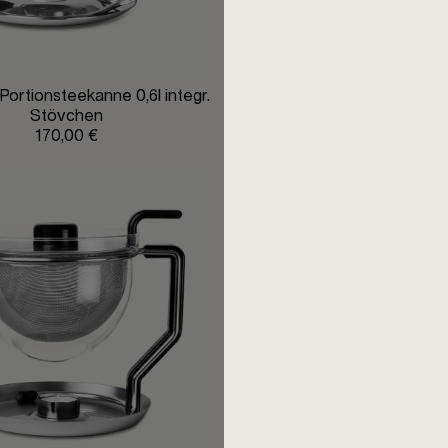
 Portionsteekanne 0,6l integr.
Mono Filio Teekanne 
Stövchen
160,00 €
170,00 €