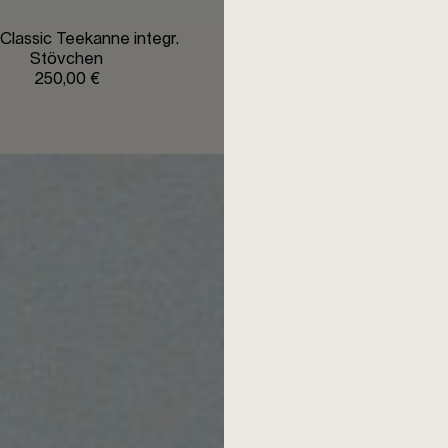
Classic Teekanne integr.
Mono Ellipse Teeka
Stövchen
135,00 €
250,00 €