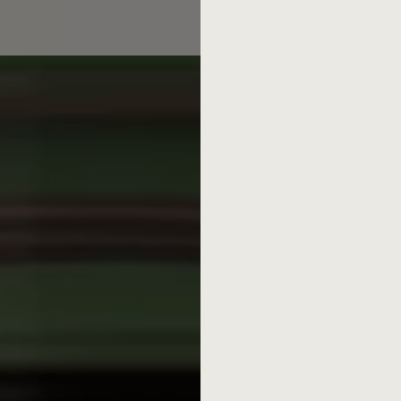
EAN: 4029999006479