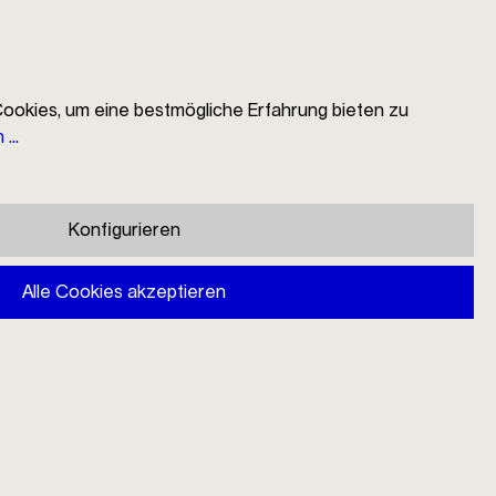
ookies, um eine bestmögliche Erfahrung bieten zu
...
EN
Suche
Händlersuche
Mein Konto
Warenkorb
Konfigurieren
Mono Filio Portionskanne 0,6l
Alle Cookies akzeptieren
140,00 €
Preise inkl. MwSt. zzgl. Versandkosten
Sofort verfügbar, Lieferzeit: 1-3 Tage
Varianten