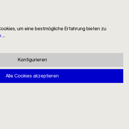
ookies, um eine bestmögliche Erfahrung bieten zu
...
EN
Suche
Händlersuche
Mein Konto
Warenkorb
Konfigurieren
2er Untertasse für Mono Filio
Becher
Alle Cookies akzeptieren
44,00 €
Preise inkl. MwSt. zzgl. Versandkosten
Sofort verfügbar, Lieferzeit: 1-3 Tage
In den Warenkorb